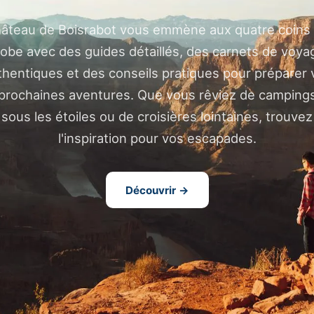
âteau de Boisrabot vous emmène aux quatre coins
lobe avec des guides détaillés, des carnets de voya
thentiques et des conseils pratiques pour préparer 
prochaines aventures. Que vous rêviez de camping
sous les étoiles ou de croisières lointaines, trouvez
l'inspiration pour vos escapades.
Découvrir →