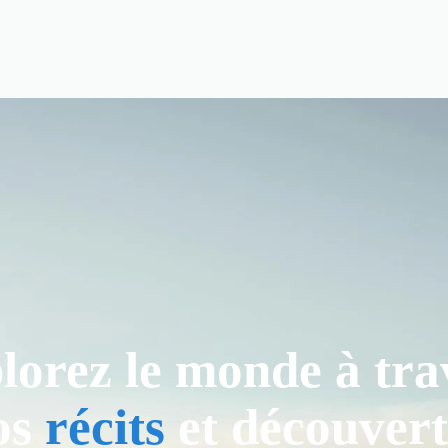
lorez le monde à tra
os
récits
et découvert