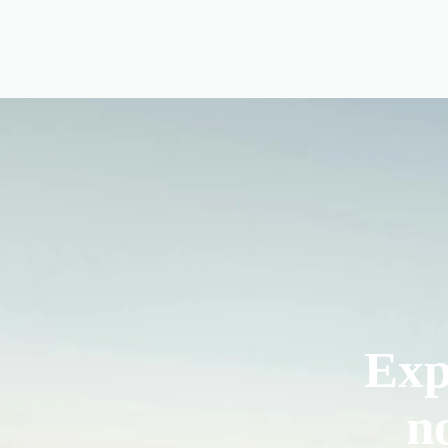
Exp
n