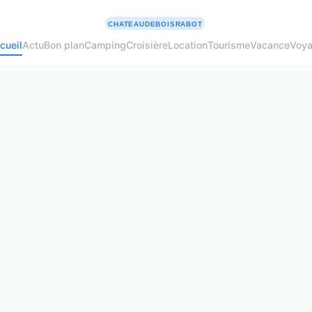
cueil
Actu
Bon plan
Camping
Croisière
Location
Tourisme
Vacance
Voy