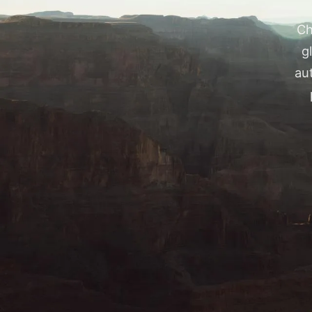
Ch
g
au