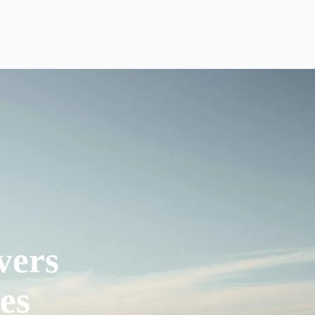
vers
es