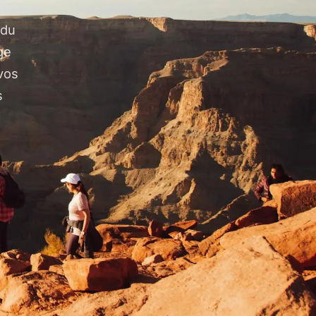
 du
ge
vos
s