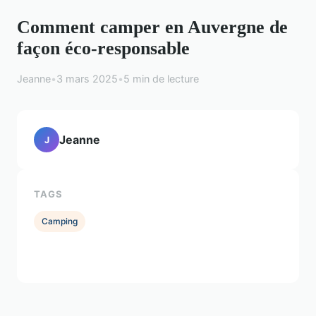
Comment camper en Auvergne de
façon éco-responsable
Jeanne
•
3 mars 2025
•
5 min de lecture
Jeanne
J
TAGS
Camping