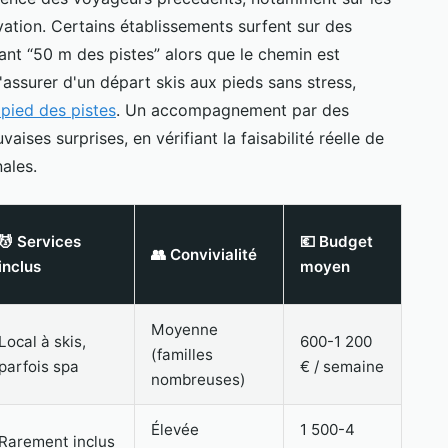
vation. Certains établissements surfent sur des
t “50 m des pistes” alors que le chemin est
s'assurer d'un départ skis aux pieds sans stress,
pied des pistes
. Un accompagnement par des
aises surprises, en vérifiant la faisabilité réelle de
nales.
💆 Services
💶 Budget
👥 Convivialité
inclus
moyen
Moyenne
Local à skis,
600-1 200
(familles
parfois spa
€ / semaine
nombreuses)
Élevée
1 500-4
Rarement inclus