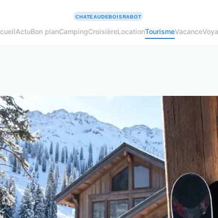
cueil
Actu
Bon plan
Camping
Croisière
Location
Tourisme
Vacance
Voy