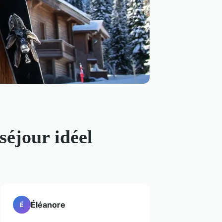
séjour idéel
Éléanore
É