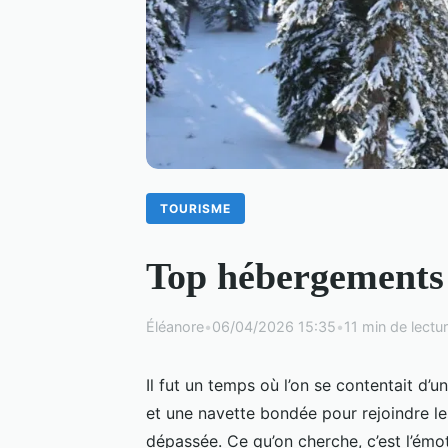
TOURISME
Top hébergements s
Éléanore
•
06/04/2026 15:35
•
11 min de lectu
Il fut un temps où l’on se contentait d’u
et une navette bondée pour rejoindre les
dépassée. Ce qu’on cherche, c’est l’émot