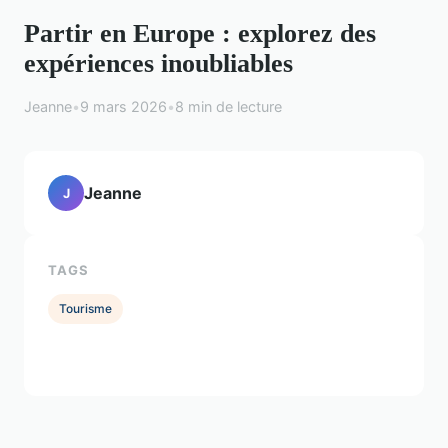
Partir en Europe : explorez des
expériences inoubliables
Jeanne
•
9 mars 2026
•
8 min de lecture
Jeanne
J
TAGS
Tourisme